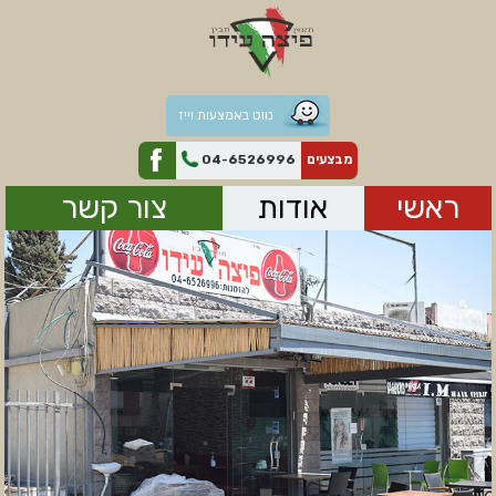
נווט באמצעות וייז
מבצעים
04-6526996
ראשי
אודות
צור קשר