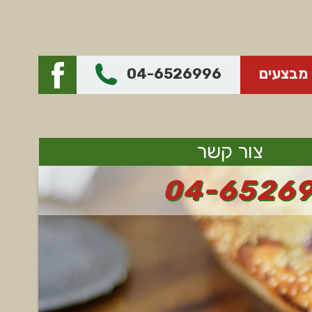
מבצעים
04-6526996
צור קשר
מב
פיצ