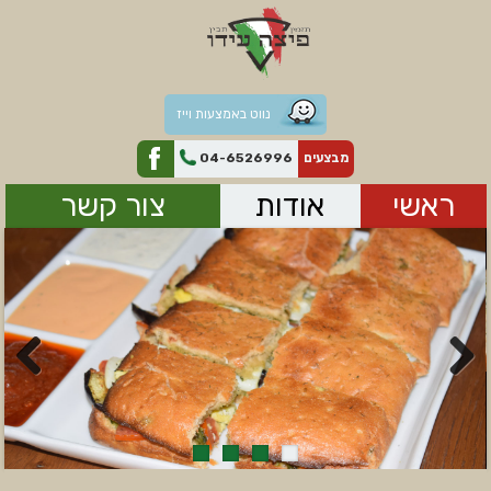
נווט באמצעות וייז
מבצעים
04-6526996
ראשי
אודות
צור קשר
Previous
Next